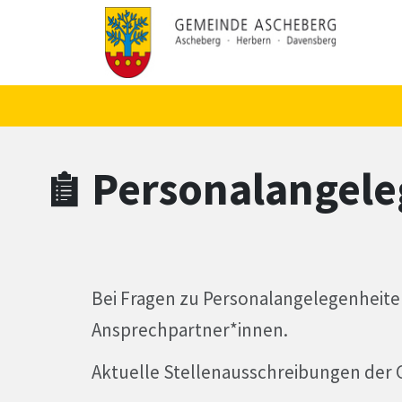
Zum Hauptinhalt springen
Zum Header
Zum Hauptinhalt
Zum Footer
Personalangele
Bei Fragen zu Personalangelegenheiten 
Ansprechpartner*innen.
Aktuelle Stellenausschreibungen der