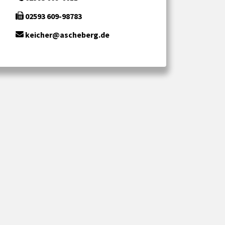
02593 609-98783
keicher@ascheberg.de