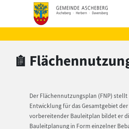
Zum Hauptinhalt springen
Zum Header
Zum Hauptinhalt
Zum Footer
Flächennutzun
Der Flächennutzungsplan (FNP) stellt 
Entwicklung für das Gesamtgebiet der
vorbereitender Bauleitplan bildet er d
Bauleitplanung in Form einzelner Beba