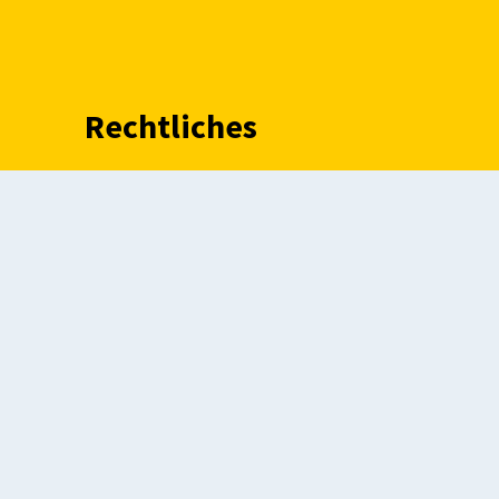
Rechtliches
Impressum
Erklärung zur
erg
Barrierefreiheit
Datenschutz
Kontakt