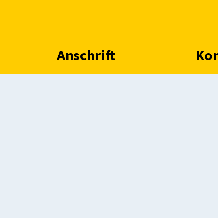
Anschrift
Kon
Gemeinde Ascheberg
Telefo
Dieningstraße 7
Telefa
59387
Ascheberg
E-Mail
Öf