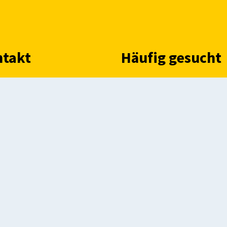
takt
Häufig gesucht
n:
02593 609-0
Ascheberg.de
x:
02593 98783
Aktuelle Meldungen
:
gemeinde@ascheberg.de
Bürgerservice Ascheb
fnungszeiten