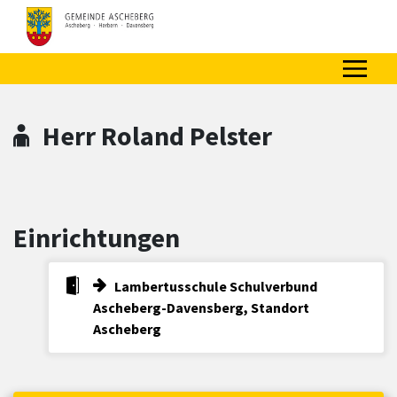
Zum Hauptinhalt springen
Zum Header
Zum Hauptinhalt
Zum Footer
Herr Roland Pelster
Einrichtungen
Lambertusschule Schulverbund
Ascheberg-Davensberg, Standort
Ascheberg