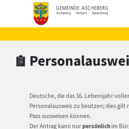
Zum Hauptinhalt springen
Zum Header
Zum Hauptinhalt
Zum Footer
Personalauswei
Deutsche, die das 16. Lebensjahr volle
Personalausweis zu besitzen; dies gilt 
Pass ausweisen können.
Der Antrag kann nur
persönlich
im Bür