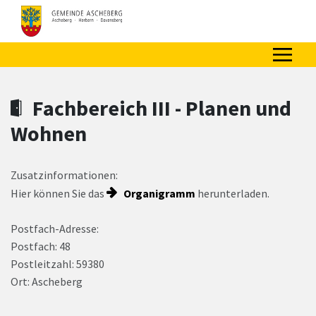
Zum Hauptinhalt springen
Zum Header
Zum Hauptinhalt
Zum Footer
Fachbereich III - Planen und
Wohnen
Zusatzinformationen:
Hier können Sie das
Organigramm
herunterladen.
Postfach-Adresse:
Postfach: 48
Postleitzahl: 59380
Ort: Ascheberg