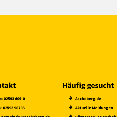
takt
Häufig gesucht
n:
02593 609-0
Ascheberg.de
x:
02593 98783
Aktuelle Meldungen
:
gemeinde@ascheberg.de
Bürgerservice Ascheb