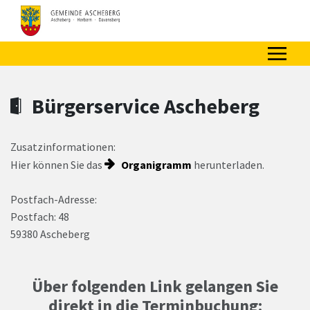
Zum Hauptinhalt springen
Zum Header
Zum Hauptinhalt
Zum Footer
Bürgerservice Ascheberg
Zusatzinformationen:
Hier können Sie das
Organigramm
herunterladen.
Postfach-Adresse:
Postfach: 48
59380 Ascheberg
Über folgenden Link gelangen Sie
direkt in die Terminbuchung: